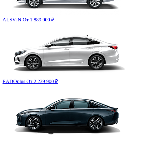
ALSVIN
От 1 889 900
₽
EADOplus
От 2 239 900
₽