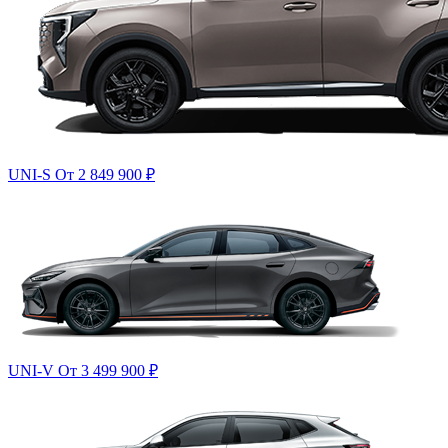
UNI-S
От 2 849 900
₽
UNI-V
От 3 499 900
₽