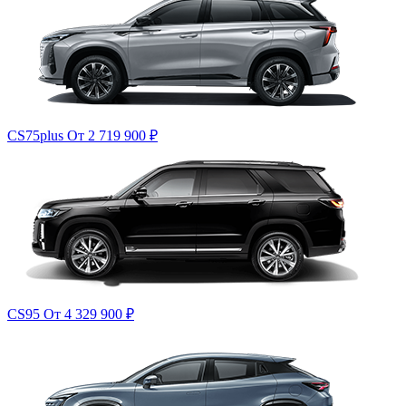
CS75plus
От 2 719 900
₽
CS95
От 4 329 900
₽