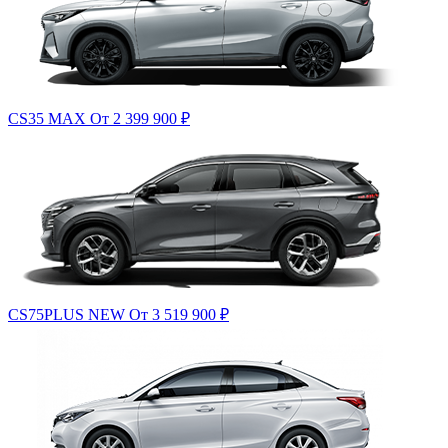
CS35 MAX
От 2 399 900
₽
CS75PLUS NEW
От 3 519 900
₽