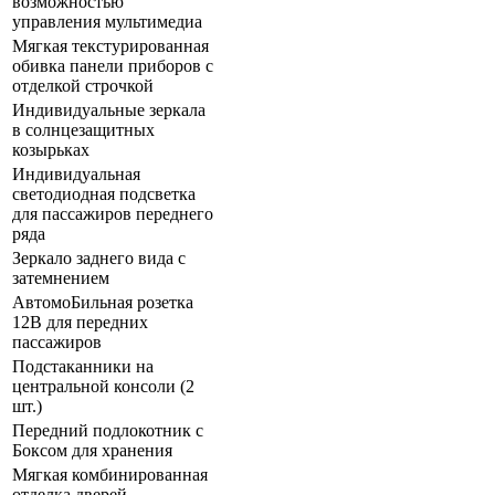
возможностью
управления мультимедиа
Мягкая текстурированная
обивка панели приборов с
отделкой строчкой
Индивидуальные зеркала
в солнцезащитных
козырьках
Индивидуальная
светодиодная подсветка
для пассажиров переднего
ряда
Зеркало заднего вида с
затемнением
АвтомоБильная розетка
12В для передних
пассажиров
Подстаканники на
центральной консоли (2
шт.)
Передний подлокотник с
Боксом для хранения
Мягкая комбинированная
отделка дверей