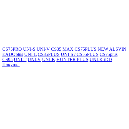
CS75PRO
UNI-S
UNI-V
CS35 MAX
CS75PLUS NEW
ALSVIN
EADOplus
UNI-L
CS35PLUS
UNI-S / CS55PLUS
CS75plus
CS95
UNI-T
UNI-V
UNI-K
HUNTER PLUS
UNI-K iDD
Покупка